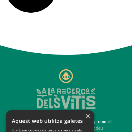
×
Aquest web utilitza galetes
És un projecte impulsat pel
Consorci de promoció
turística del Penedès
amb el suport dels
Utilitzem cookies de tercers i persistents