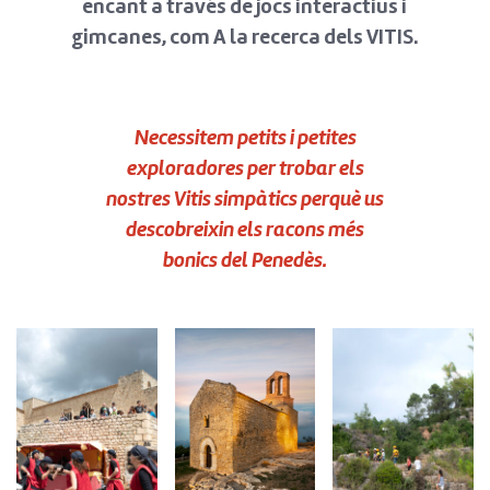
encant a través de jocs interactius i
gimcanes, com A la recerca dels VITIS.
Necessitem petits i petites
exploradores per trobar els
nostres Vitis simpàtics perquè us
descobreixin els racons més
bonics del Penedès.