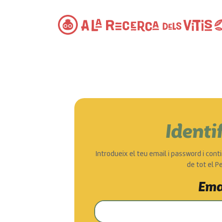
Identif
Introdueix el teu email i password i conti
de tot el P
Ema