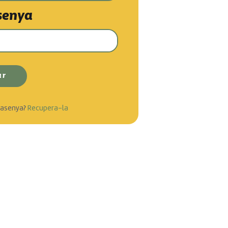
senya
trasenya?
Recupera-la