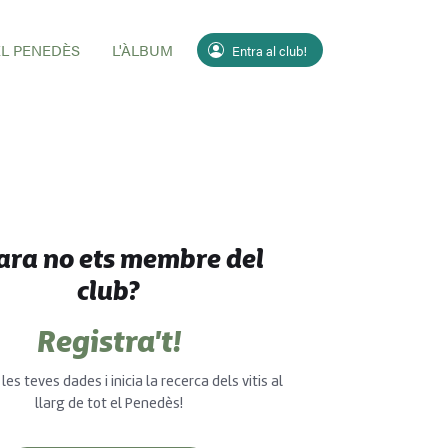
EL PENEDÈS
L'ÀLBUM
Entra al club!
ara no ets membre del
club?
Registra't!
les teves dades i inicia la recerca dels vitis al
llarg de tot el Penedès!