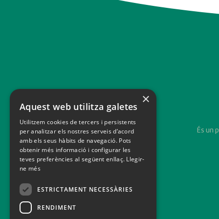
×
Aquest web utilitza galetes
Utilitzem cookies de tercers i persistents
És un 
per analitzar els nostres serveis d’acord
amb els seus hàbits de navegació. Pots
obtenir més informació i configurar les
teves preferències al següent enllaç.
Llegir-
ne més
ESTRICTAMENT NECESSÀRIES
RENDIMENT