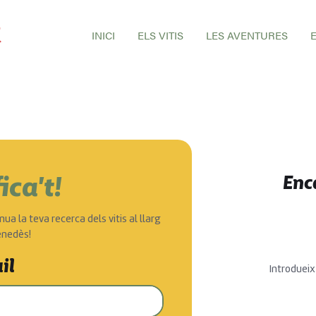
INICI
ELS VITIS
LES AVENTURES
Enc
ica't!
nua la teva recerca dels vitis al llarg
enedès!
il
Introdueix 