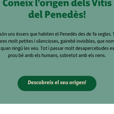
Coneix l’origen dels Vitis
del Penedès!
s són uns éssers que habiten el Penedès des de fa segles.
ures molt petites i silencioses, gairebé invisibles, que no
uan ningú les veu. Tot i passar molt desapercebudes e
prou bé amb els humans, sobretot amb els nens.
Descobreix el seu origen!