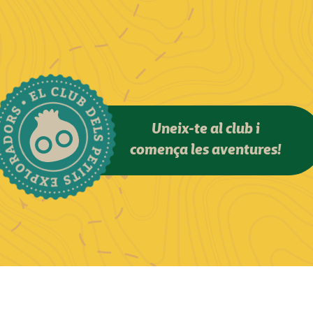
Uneix-te al club i
comença les aventures!