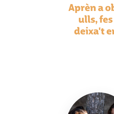
Aprèn a o
ulls, fe
deixa't 