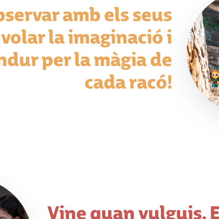
bservar amb els seus
s volar la imaginació i
endur per la màgia de
cada racó!
Vine quan vulguis. El