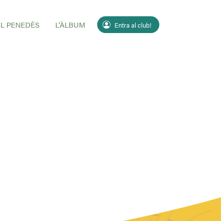
EL PENEDÈS
L'ÀLBUM
Entra al club!