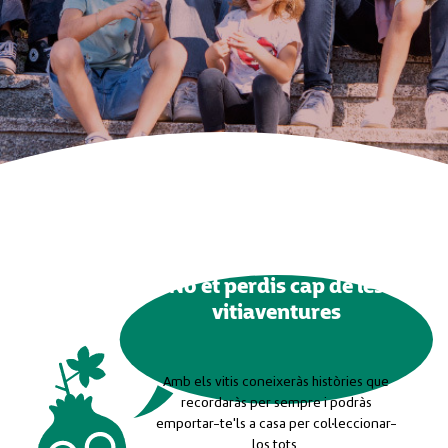
No et perdis cap de les
vitiaventures
Amb els vitis coneixeràs històries que
recordaràs per sempre i podràs
emportar-te'ls a casa per col·leccionar-
los tots.