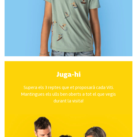
Juga-hi
Supera els 3 reptes que et proposarà cada Viti.
Mantingues els ulls ben oberts a tot el que vegis
durant la visita!