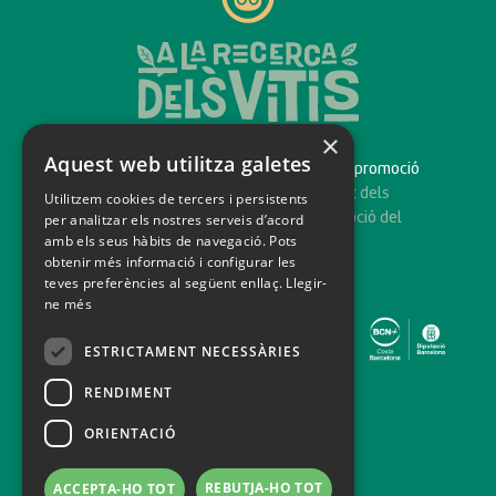
×
Aquest web utilitza galetes
És un projecte impulsat pel
Consorci de promoció
turística del Penedès
amb el suport dels
Utilitzem cookies de tercers i persistents
municipis participants, per a la promoció del
per analitzar els nostres serveis d’acord
amb els seus hàbits de navegació. Pots
turisme familiar.
obtenir més informació i configurar les
teves preferències al següent enllaç.
Llegir-
ne més
ESTRICTAMENT NECESSÀRIES
RENDIMENT
ORIENTACIÓ
info@penedesturisme.cat
REBUTJA-HO TOT
ACCEPTA-HO TOT