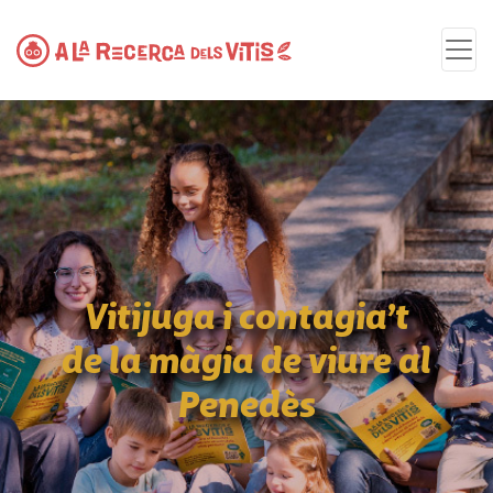
Vitijuga i contagia’t
de la màgia de viure al
Penedès